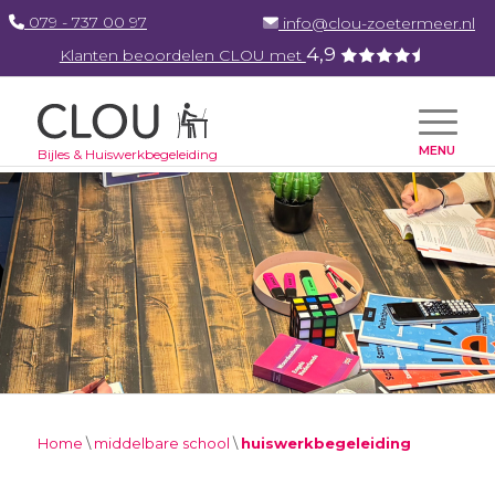
079 - 737 00 97
info@clou-zoetermeer.nl
4,9
Klanten beoordelen CLOU met
Menu
Home
\
middelbare school
\
huiswerkbegeleiding