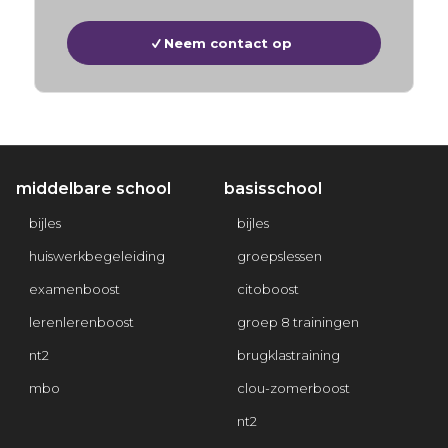
Neem contact op
middelbare school
basisschool
bijles
bijles
huiswerkbegeleiding
groepslessen
examenboost
citoboost
lerenlerenboost
groep 8 trainingen
nt2
brugklastraining
mbo
clou-zomerboost
nt2