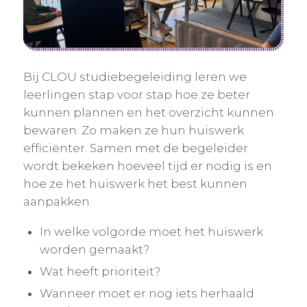
Bij CLOU studiebegeleiding leren we
leerlingen stap voor stap hoe ze beter
kunnen plannen en het overzicht kunnen
bewaren. Zo maken ze hun huiswerk
efficiënter. Samen met de begeleider
wordt bekeken hoeveel tijd er nodig is en
hoe ze het huiswerk het best kunnen
aanpakken.
In welke volgorde moet het huiswerk
worden gemaakt?
Wat heeft prioriteit?
Wanneer moet er nog iets herhaald