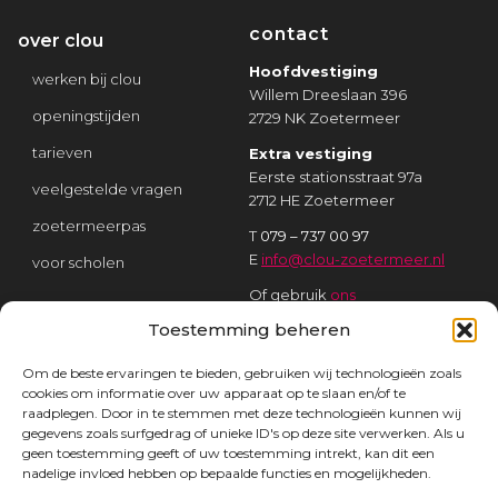
contact
over clou
Hoofdvestiging
werken bij clou
Willem Dreeslaan 396
openingstijden
2729 NK Zoetermeer
tarieven
Extra vestiging
Eerste stationsstraat 97a
veelgestelde vragen
2712 HE Zoetermeer
zoetermeerpas
T
079 – 737 00 97
E
info@clou-zoetermeer.nl
voor scholen
Of gebruik
ons
contactformulier
Toestemming beheren
Om de beste ervaringen te bieden, gebruiken wij technologieën zoals
Social CLOU
cookies om informatie over uw apparaat op te slaan en/of te
raadplegen. Door in te stemmen met deze technologieën kunnen wij
gegevens zoals surfgedrag of unieke ID's op deze site verwerken. Als u
geen toestemming geeft of uw toestemming intrekt, kan dit een
nadelige invloed hebben op bepaalde functies en mogelijkheden.