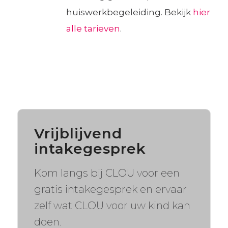
huiswerkbegeleiding. Bekijk
hier
alle tarieven
.
Vrijblijvend
intakegesprek
Kom langs bij CLOU voor een
gratis intakegesprek en ervaar
zelf wat CLOU voor uw kind kan
doen.